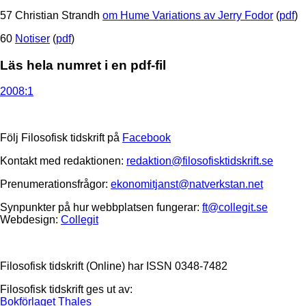
57 Christian Strandh
om Hume Variations av Jerry Fodor
(
pdf
)
60
Notiser
(
pdf
)
Läs hela numret i en pdf-fil
2008:1
Följ Filosofisk tidskrift på
Facebook
Kontakt med redaktionen:
redaktion@filosofisktidskrift.se
Prenumerationsfrågor:
ekonomitjanst@natverkstan.net
Synpunkter på hur webbplatsen fungerar:
ft@collegit.se
Webdesign:
Collegit
Filosofisk tidskrift (Online) har ISSN 0348-7482
Filosofisk tidskrift ges ut av:
Bokförlaget Thales