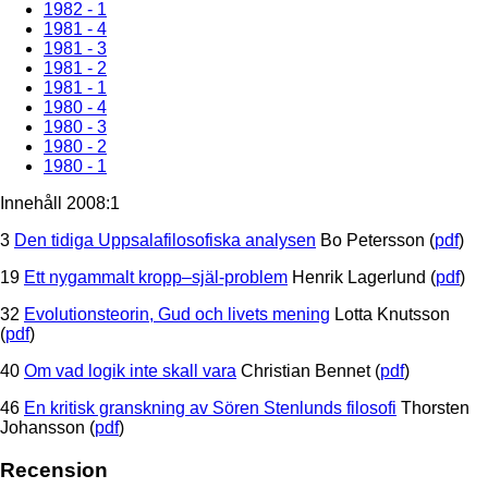
1982 - 1
1981 - 4
1981 - 3
1981 - 2
1981 - 1
1980 - 4
1980 - 3
1980 - 2
1980 - 1
Innehåll 2008:1
3
Den tidiga Uppsalafilosofiska analysen
Bo Petersson (
pdf
)
19
Ett nygammalt kropp–själ-problem
Henrik Lagerlund (
pdf
)
32
Evolutionsteorin, Gud och livets mening
Lotta Knutsson
(
pdf
)
40
Om vad logik inte skall vara
Christian Bennet (
pdf
)
46
En kritisk granskning av Sören Stenlunds filosofi
Thorsten
Johansson (
pdf
)
Recension