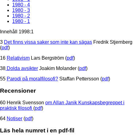
1980 - 4
1980 - 3
1980 - 2
1980 - 1
Innehåll 1998:1
3
Det finns vissa saker som inte kan sägas
Fredrik Stjernberg
(
pdf
)
16
Relativism
Lars Bergström (
pdf
)
38
Dolda avsikter
Joakim Molander (
pdf
)
55
Parodi på moralfilosofi?
Staffan Pettersson (
pdf
)
Recensioner
60 Henrik Svensson
om Allan Janik Kunskapsbegreppet i
praktisk filosofi
(
pdf
)
64
Notiser
(
pdf
)
Läs hela numret i en pdf-fil